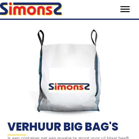
VERHUUR BIG BAG'S
Is een container net een maatje te groot voor u? Maar heeft