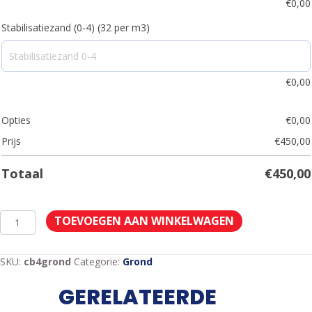
€
0,00
Stabilisatiezand (0-4) (32 per m3)
€
0,00
Opties
€
0,00
Prijs
€
450,00
Totaal
€
450,00
6
TOEVOEGEN AAN WINKELWAGEN
m3
Grond
incl.
SKU:
cb4grond
Categorie:
Grond
btw
aantal
GERELATEERDE