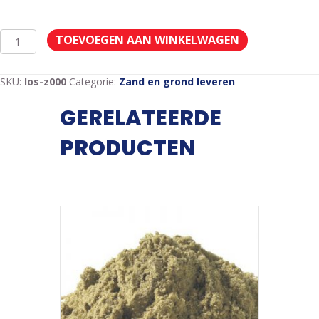
Straatzand/ophoogzand
TOEVOEGEN AAN WINKELWAGEN
incl.
btw
aantal
SKU:
los-z000
Categorie:
Zand en grond leveren
GERELATEERDE
PRODUCTEN